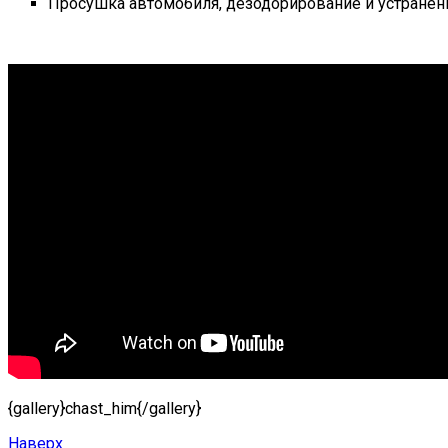
Просушка автомобиля, дезодорирование и устранен
{gallery}chast_him{/gallery}
Наверх