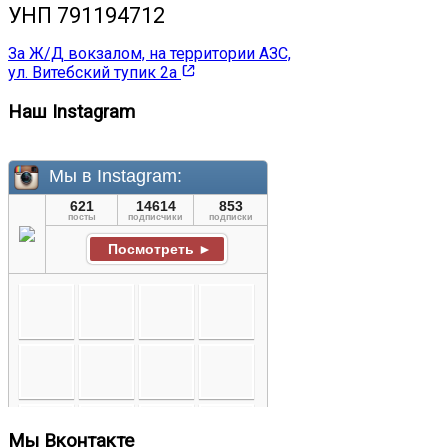
УНП 791194712
За Ж/Д вокзалом, на территории АЗС,
ул. Витебский тупик 2а
Наш Instagram
Мы Вконтакте