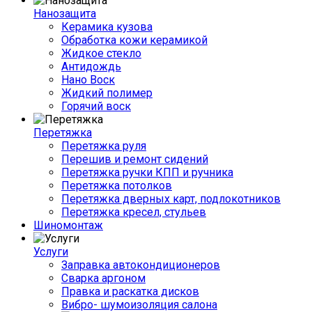
Нанозащита
Керамика кузова
Обработка кожи керамикой
Жидкое стекло
Антидождь
Нано Воск
Жидкий полимер
Горячий воск
Перетяжка
Перетяжка руля
Перешив и ремонт сидений
Перетяжка ручки КПП и ручника
Перетяжка потолков
Перетяжка дверных карт, подлокотников
Перетяжка кресел, стульев
Шиномонтаж
Услуги
Заправка автокондиционеров
Сварка аргоном
Правка и раскатка дисков
Вибро- шумоизоляция салона