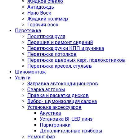
Жидкое стекло
Антидождь
Нано Воск
Жидкий полимер
Горячий воск
Перетяжка
Перетяжка руля
Перешив и ремонт сидений
Перетяжка ручки КПП и ручника
Перетяжка потолков
Перетяжка дверных карт, подлокотников
Перетяжка кресел, стульев
Шиномонтаж
Услуги
Заправка автокондиционеров
Сварка аргоном
Правка и раскатка дисков
Вибро- шумоизоляция салона
Установка аксессуаров
Акустика
Установка BI-LED линз
Парктроники
Дополнительные приборы
Ремонт фар