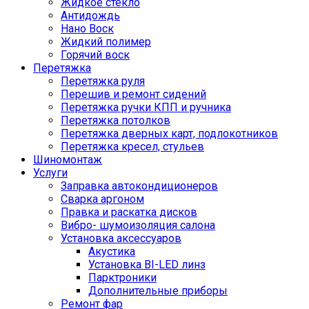
Жидкое стекло
Антидождь
Нано Воск
Жидкий полимер
Горячий воск
Перетяжка
Перетяжка руля
Перешив и ремонт сидений
Перетяжка ручки КПП и ручника
Перетяжка потолков
Перетяжка дверных карт, подлокотников
Перетяжка кресел, стульев
Шиномонтаж
Услуги
Заправка автокондиционеров
Сварка аргоном
Правка и раскатка дисков
Вибро- шумоизоляция салона
Установка аксессуаров
Акустика
Установка BI-LED линз
Парктроники
Дополнительные приборы
Ремонт фар