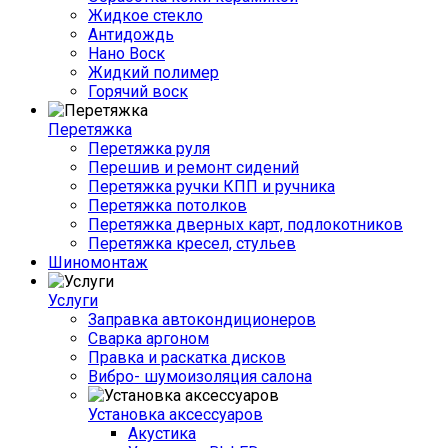
Жидкое стекло
Антидождь
Нано Воск
Жидкий полимер
Горячий воск
Перетяжка
Перетяжка руля
Перешив и ремонт сидений
Перетяжка ручки КПП и ручника
Перетяжка потолков
Перетяжка дверных карт, подлокотников
Перетяжка кресел, стульев
Шиномонтаж
Услуги
Заправка автокондиционеров
Сварка аргоном
Правка и раскатка дисков
Вибро- шумоизоляция салона
Установка аксессуаров
Акустика