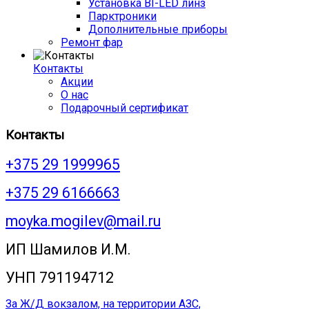
Установка BI-LED линз
Парктроники
Дополнительные приборы
Ремонт фар
Контакты
Акции
О нас
Подарочный сертификат
Контакты
+375 29 1999965
+375 29 6166663
moyka.mogilev@mail.ru
ИП Шамилов И.М.
УНП 791194712
За Ж/Д вокзалом, на территории АЗС,