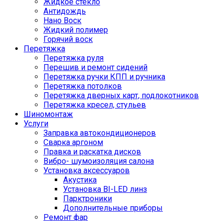
Жидкое стекло
Антидождь
Нано Воск
Жидкий полимер
Горячий воск
Перетяжка
Перетяжка руля
Перешив и ремонт сидений
Перетяжка ручки КПП и ручника
Перетяжка потолков
Перетяжка дверных карт, подлокотников
Перетяжка кресел, стульев
Шиномонтаж
Услуги
Заправка автокондиционеров
Сварка аргоном
Правка и раскатка дисков
Вибро- шумоизоляция салона
Установка аксессуаров
Акустика
Установка BI-LED линз
Парктроники
Дополнительные приборы
Ремонт фар