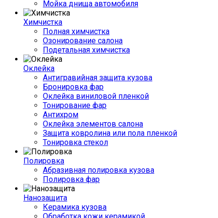
Мойка днища автомобиля
Химчистка
Полная химчистка
Озонирование салона
Подетальная химчистка
Оклейка
Антигравийная защита кузова
Бронировка фар
Оклейка виниловой пленкой
Тонирование фар
Антихром
Оклейка элементов салона
Защита ковролина или пола пленкой
Тонировка стекол
Полировка
Абразивная полировка кузова
Полировка фар
Нанозащита
Керамика кузова
Обработка кожи керамикой