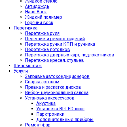
Жидкое стекло
Антидождь
Нано Воск
Жидкий полимер
Горячий воск
Перетяжка
Перетяжка руля
Перешив и ремонт сидений
Перетяжка ручки КПП и ручника
Перетяжка потолков
Перетяжка дверных карт, подлокотников
Перетяжка кресел, стульев
Шиномонтаж
Услуги
Заправка автокондиционеров
Сварка аргоном
Правка и раскатка дисков
Вибро- шумоизоляция салона
Установка аксессуаров
Акустика
Установка BI-LED линз
Парктроники
Дополнительные приборы
Ремонт фар