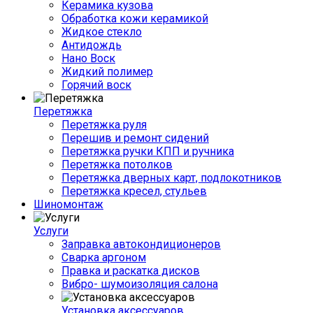
Керамика кузова
Обработка кожи керамикой
Жидкое стекло
Антидождь
Нано Воск
Жидкий полимер
Горячий воск
Перетяжка
Перетяжка руля
Перешив и ремонт сидений
Перетяжка ручки КПП и ручника
Перетяжка потолков
Перетяжка дверных карт, подлокотников
Перетяжка кресел, стульев
Шиномонтаж
Услуги
Заправка автокондиционеров
Сварка аргоном
Правка и раскатка дисков
Вибро- шумоизоляция салона
Установка аксессуаров